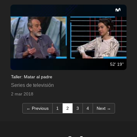
52' 19''
Taller: Matar al padre
Series de televisión
2 mar 2018
(current)
← Previous
1
2
3
4
Next →