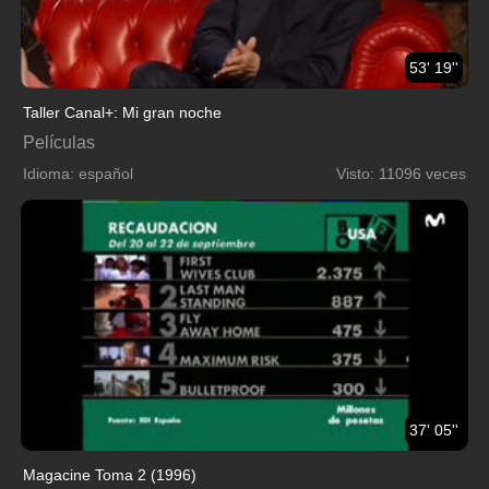
53' 19''
Taller Canal+: Mi gran noche
Películas
Idioma: español
Visto: 11096 veces
37' 05''
Magacine Toma 2 (1996)