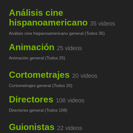
Análisis cine
hispanoamericano
35 videos
Análisis cine hispanoamericano general (Todos 35)
Animación
25 videos
Animación general (Todos 25)
Cortometrajes
20 videos
Cortometrajes general (Todos 20)
Directores
108 videos
Directores general (Todos 108)
Guionistas
22 videos