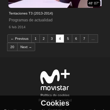
48' 07''
Tentaciones T3 (2013-2014)
Programas de actualidad
6 feb 2014
(current)
← Previous
1
2
3
4
5
6
7
…
20
Next →
Política de cookies
Política de privacidad
Cookies
Aviso legal
Contacto