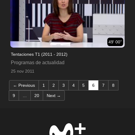
49' 00''
Tentaciones T1 (2011 - 2012)
Programas de actualidad
25 nov 2011
(current)
← Previous
1
2
3
4
5
6
7
8
9
…
20
Next →