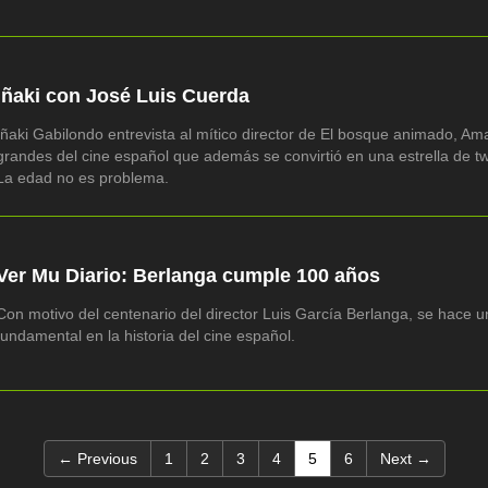
Iñaki con José Luis Cuerda
Iñaki Gabilondo entrevista al mítico director de El bosque animado, Am
grandes del cine español que además se convirtió en una estrella de twi
La edad no es problema.
Ver Mu Diario: Berlanga cumple 100 años
Con motivo del centenario del director Luis García Berlanga, se hace u
fundamental en la historia del cine español.
(current)
← Previous
1
2
3
4
5
6
Next →