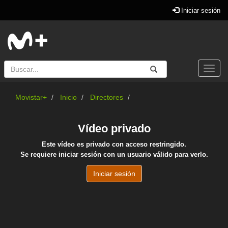
Iniciar sesión
Buscar
Enviar
Buscar
Togg
navi
Movistar+
Inicio
Directores