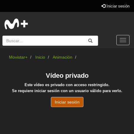
Iniciar sesión
Buscar
Enviar
Buscar
Togg
navi
Movistar+
Inicio
Animación