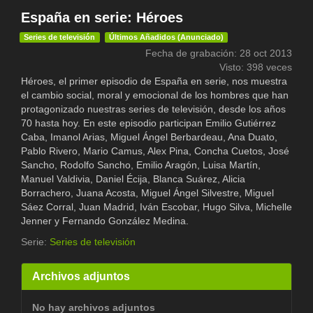
España en serie: Héroes
Series de televisión
Últimos Añadidos (Anunciado)
Fecha de grabación: 28 oct 2013
Visto: 398 veces
Héroes, el primer episodio de España en serie, nos muestra
el cambio social, moral y emocional de los hombres que han
protagonizado nuestras series de televisión, desde los años
70 hasta hoy. En este episodio participan Emilio Gutiérrez
Caba, Imanol Arias, Miguel Ángel Berbardeau, Ana Duato,
Pablo Rivero, Mario Camus, Alex Pina, Concha Cuetos, José
Sancho, Rodolfo Sancho, Emilio Aragón, Luisa Martín,
Manuel Valdivia, Daniel Écija, Blanca Suárez, Alicia
Borrachero, Juana Acosta, Miguel Ángel Silvestre, Miguel
Sáez Corral, Juan Madrid, Iván Escobar, Hugo Silva, Michelle
Jenner y Fernando González Medina.
Serie:
Series de televisión
Archivos adjuntos
No hay archivos adjuntos