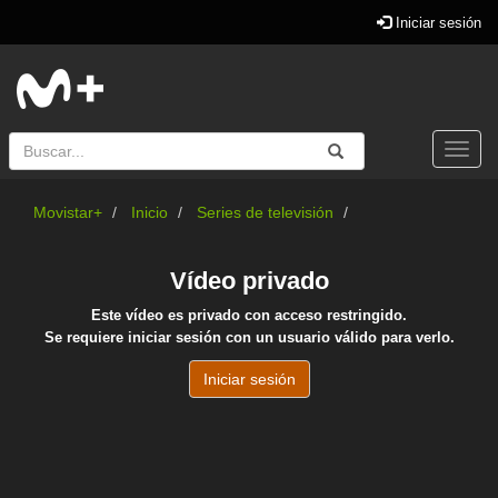
Iniciar sesión
Buscar
Enviar
Buscar
Togg
navi
Movistar+
Inicio
Series de televisión