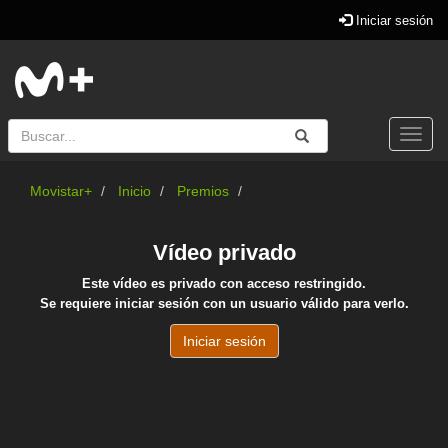
Iniciar sesión
Buscar
Enviar
Buscar
Togg
navi
Movistar+
Inicio
Premios