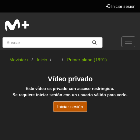
Iniciar sesión
Buscar
Enviar
Buscar
Togg
navi
Movistar+
Inicio
...
Primer plano (1991)