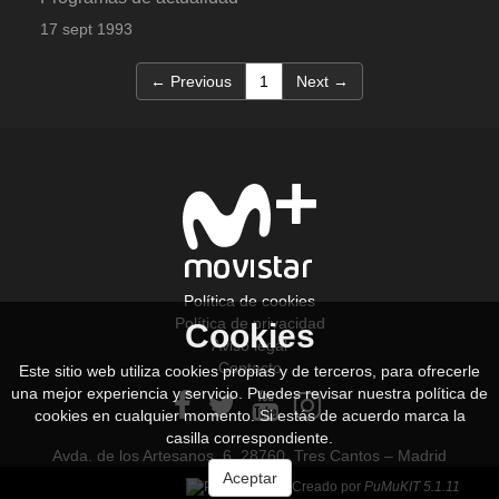
17 sept 1993
(current)
← Previous
1
Next →
Política de cookies
Política de privacidad
Cookies
Aviso legal
Contacto
Este sitio web utiliza cookies propias y de terceros, para ofrecerle
una mejor experiencia y servicio. Puedes revisar nuestra política de
cookies en cualquier momento. Si estás de acuerdo marca la
casilla correspondiente.
Avda. de los Artesanos, 6. 28760. Tres Cantos – Madrid
Aceptar
Creado por
PuMuKIT 5.1.11