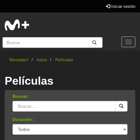
Iniciar sesión
Buscar
Enviar
Buscar
Togg
navi
Movistar+
Inicio
Películas
Películas
Buscar:
Duración: