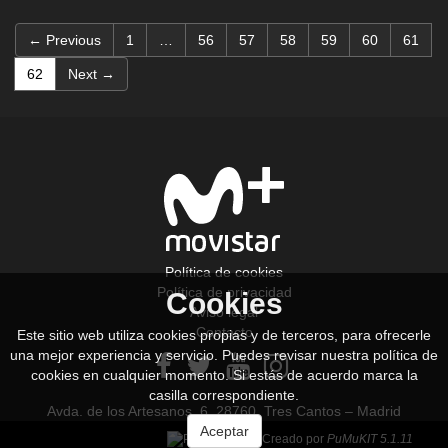
← Previous
1
…
56
57
58
59
60
61
(current)
62
Next →
Política de cookies
Política de privacidad
Cookies
Aviso legal
Contacto
Este sitio web utiliza cookies propias y de terceros, para ofrecerle
una mejor experiencia y servicio. Puedes revisar nuestra política de
cookies en cualquier momento. Si estás de acuerdo marca la
casilla correspondiente.
Avda. de los Artesanos, 6. 28760. Tres Cantos – Madrid
Aceptar
Creado por
PuMuKIT 5.1.11