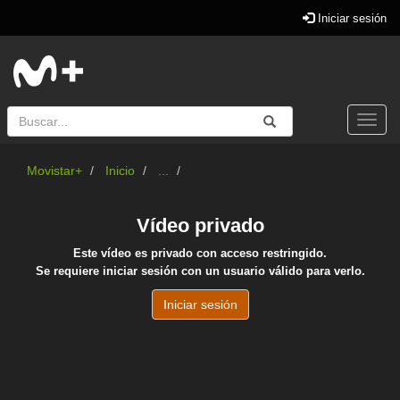
Iniciar sesión
Buscar
Enviar
Buscar
Togg
navi
Movistar+
Inicio
...