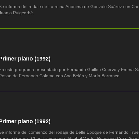
Se informa del rodaje de La reina Anónima de Gonzalo Suárez con Ca
Juanjo Puigcorbé.
Primer plano (1992)
En este programa presentado por Fernando Guillén Cuervo y Emma Su
Rosae de Fernando Colomo con Ana Belén y María Barranco.
Primer plano (1992)
Se informa del comienzo del rodaje de Belle Epoque de Fernando Tru
Fernán Gómez, Chus Lampreave, Maribel Verdú, Penélope Cruz, Ariadna