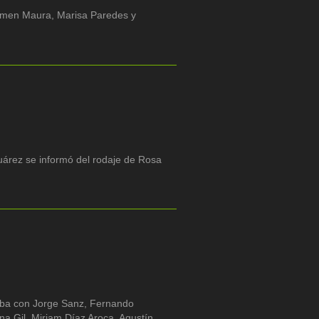
rmen Maura, Marisa Paredes y
árez se informó del rodaje de Rosa
eba con Jorge Sanz, Fernando
 Gil, Miriam Díaz Aroca, Agustín