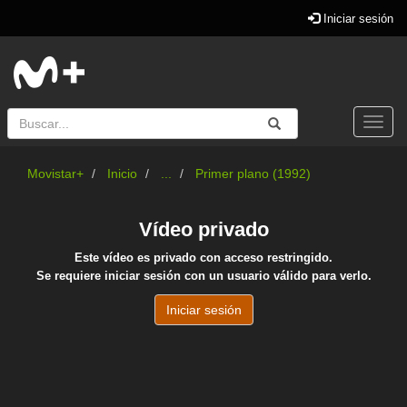
Iniciar sesión
Buscar
Enviar
Buscar
Togg
navi
Movistar+
Inicio
...
Primer plano (1992)