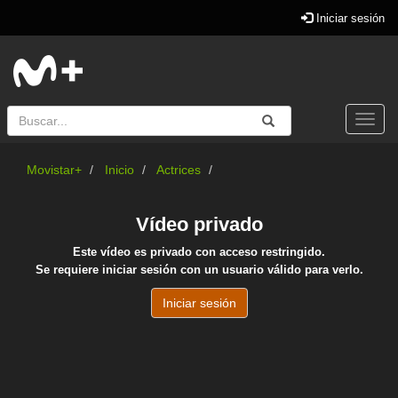
Iniciar sesión
Buscar
Enviar
Buscar
Togg
navi
Movistar+
Inicio
Actrices