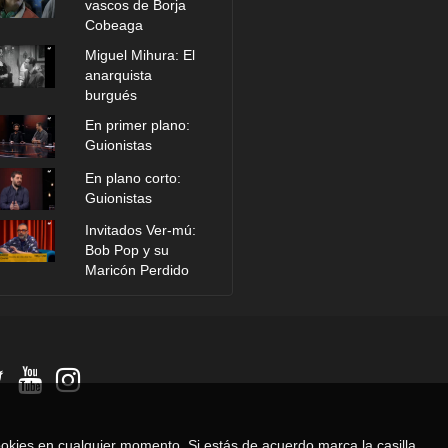
vascos de Borja
Cobeaga
Miguel Mihura: El
anarquista
burgués
En primer plano:
Guionistas
En plano corto:
Guionistas
Invitados Ver-mú:
Bob Pop y su
Maricón Perdido
 cookies en cualquier momento. Si estás de acuerdo marca la casilla