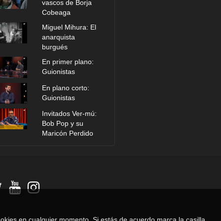
vascos de Borja
Cobeaga
Miguel Mihura: El
anarquista
burgués
En primer plano:
Guionistas
En plano corto:
Guionistas
Invitados Ver-mú:
Bob Pop y su
Maricón Perdido
 cookies en cualquier momento. Si estás de acuerdo marca la casilla