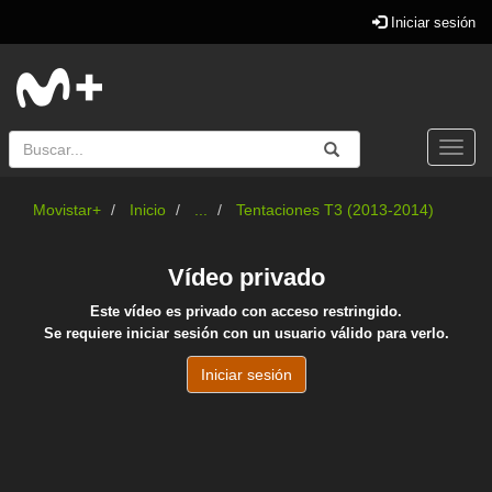
Iniciar sesión
Buscar
Enviar
Buscar
Togg
navi
Movistar+
Inicio
...
Tentaciones T3 (2013-2014)