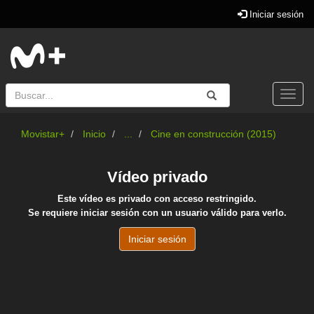
Iniciar sesión
Buscar
Enviar
Buscar
Togg
navi
Movistar+
Inicio
...
Cine en construcción (2015)