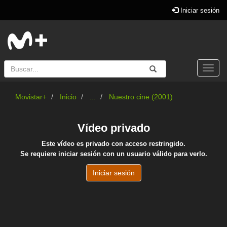
Iniciar sesión
Buscar
Enviar
Buscar
Togg
navi
Movistar+
Inicio
...
Nuestro cine (2001)