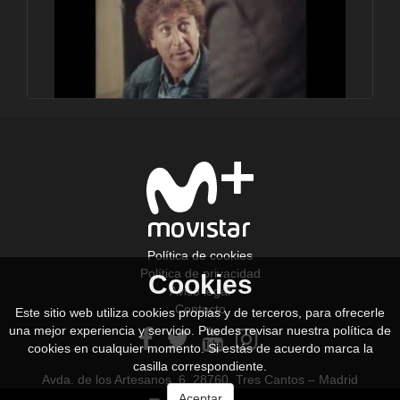
Primer plano (1990)
Política de cookies
Política de privacidad
Cookies
Aviso legal
Contacto
Este sitio web utiliza cookies propias y de terceros, para ofrecerle
Primer plano (1990)
una mejor experiencia y servicio. Puedes revisar nuestra política de
cookies en cualquier momento. Si estás de acuerdo marca la
casilla correspondiente.
Avda. de los Artesanos, 6. 28760. Tres Cantos – Madrid
Aceptar