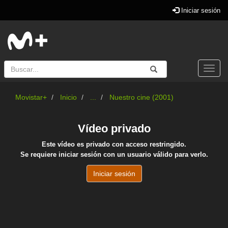
Iniciar sesión
Buscar
Enviar
Buscar
Togg
navi
Movistar+
Inicio
...
Nuestro cine (2001)