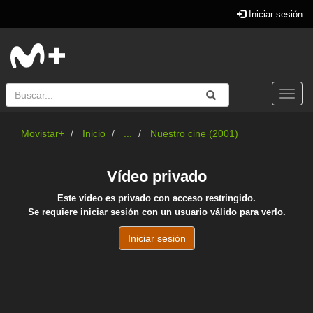
Iniciar sesión
Buscar
Enviar
Buscar
Togg
navi
Movistar+
Inicio
...
Nuestro cine (2001)