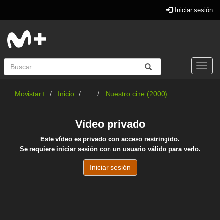
Iniciar sesión
Buscar
Enviar
Buscar
Togg
navi
Movistar+
Inicio
...
Nuestro cine (2000)