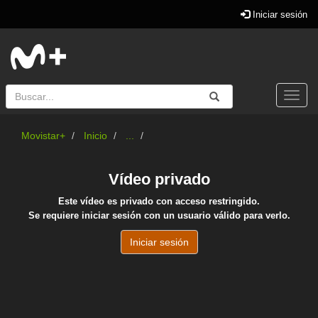
Iniciar sesión
Buscar
Enviar
Buscar
Togg
navi
Movistar+
Inicio
...