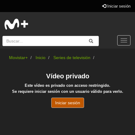
Iniciar sesión
Buscar
Enviar
Buscar
Togg
navi
Movistar+
Inicio
Series de televisión