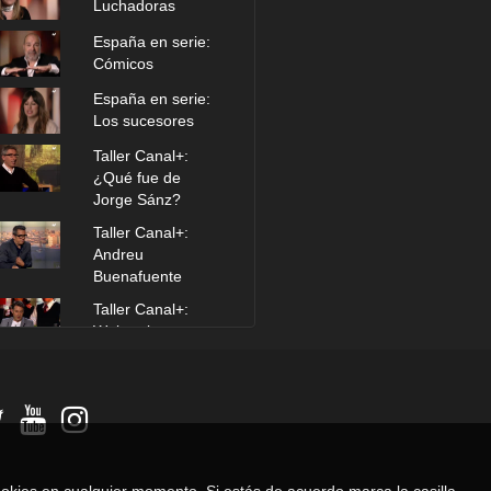
Luchadoras
España en serie:
Cómicos
España en serie:
Los sucesores
Taller Canal+:
¿Qué fue de
Jorge Sánz?
Taller Canal+:
Andreu
Buenafuente
Taller Canal+:
Webseries
Taller Canal+:
Crematorio, José
Sancho y Juana
Acosta
Taller: El día de
mañana