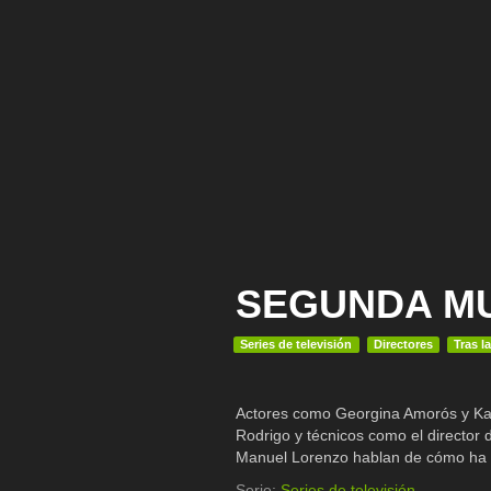
SEGUNDA MUE
Series de televisión
Directores
Tras l
Actores como Georgina Amorós y Kar
Rodrigo y técnicos como el director d
Manuel Lorenzo hablan de cómo ha s
Serie:
Series de televisión