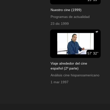
Nuestro cine (1999)
Programas de actualidad
23 dic 1999
57' 32''
Viaje alrededor del cine
español (2º parte)
Análisis cine hispanoamericano
1 mar 1997