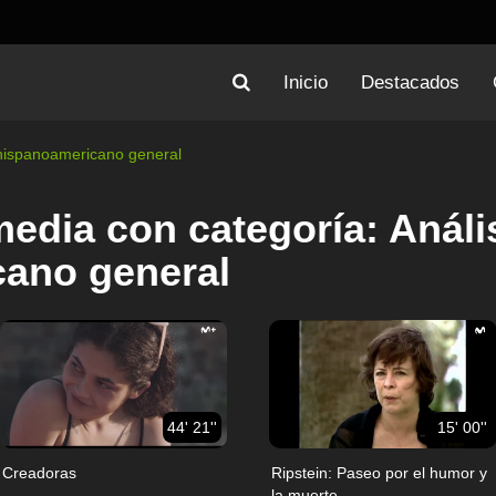
Inicio
Destacados
 hispanoamericano general
edia con categoría: Análi
ano general
44' 21''
15' 00''
Creadoras
Ripstein: Paseo por el humor y
la muerte