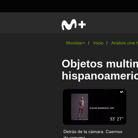
Movistar+
Inicio
Análisis cine
Objetos multim
hispanoameric
33' 27''
Detrás de la cámara: Cuernos
de espuma