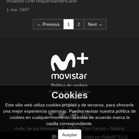
Análisis cine hispanoamericano
1 mar 1997
(current)
← Previous
1
2
Next →
Política de cookies
Política de privacidad
Cookies
Aviso legal
Contacto
Este sitio web utiliza cookies propias y de terceros, para ofrecerle
una mejor experiencia y servicio. Puedes revisar nuestra política de
cookies en cualquier momento. Si estás de acuerdo marca la
casilla correspondiente.
Avda. de los Artesanos, 6. 28760. Tres Cantos – Madrid
Aceptar
Creado por
PuMuKIT 5.1.11