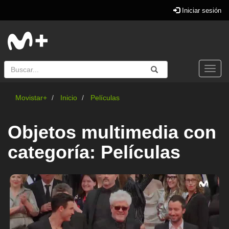
Iniciar sesión
Buscar
Enviar
Buscar
Togg
navi
Movistar+
Inicio
Películas
Objetos multimedia con
categoría: Películas