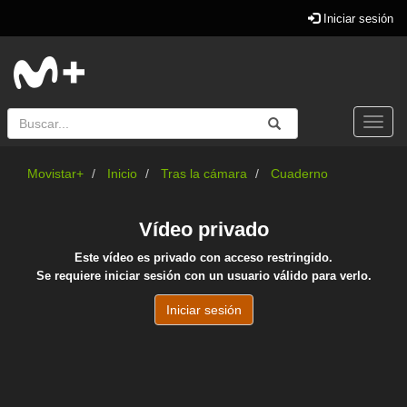
Iniciar sesión
Buscar
Enviar
Buscar
Togg
navi
Movistar+
Inicio
Tras la cámara
Cuaderno