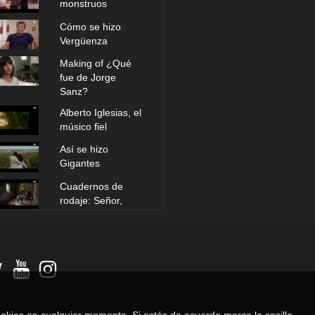
monstruos
Cómo se hizo
Vergüenza
Making of ¿Qué
fue de Jorge
Sanz?
Alberto Iglesias, el
músico fiel
Así se hizo
Gigantes
Cuadernos de
rodaje: Señor,
dame paciencia
Cuadernos de
rodaje: Proyecto
Lázaro
Cuadernos de
rodaje: El amor
perjudica