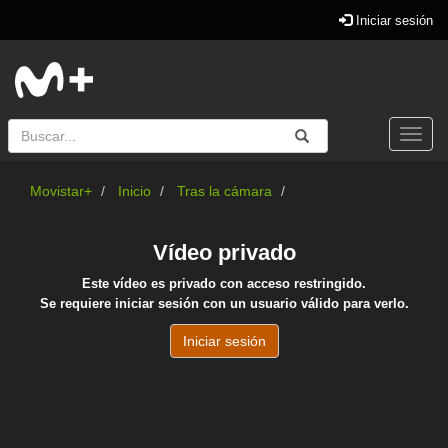
Iniciar sesión
Buscar
Enviar
Buscar
Togg
navi
Movistar+
Inicio
Tras la cámara