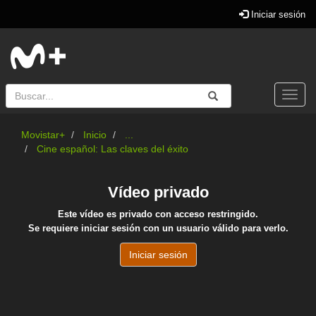
Iniciar sesión
Buscar
Enviar
Buscar
Togg
navi
Movistar+
Inicio
...
Cine español: Las claves del éxito