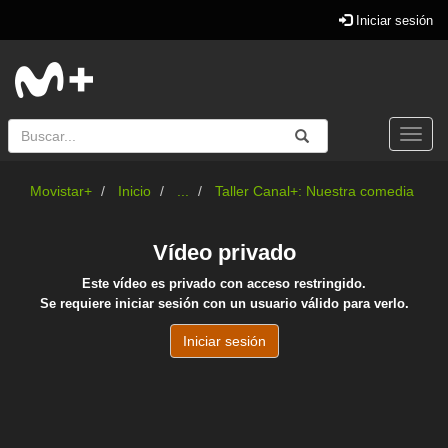
Iniciar sesión
Buscar
Enviar
Buscar
Togg
navi
Movistar+
Inicio
...
Taller Canal+: Nuestra comedia