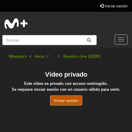
Iniciar sesión
Buscar
Enviar
Buscar
Togg
navi
Movistar+
Inicio
...
Nuestro cine (2000)