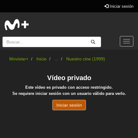
Iniciar sesión
Buscar
Enviar
Buscar
Togg
navi
Movistar+
Inicio
...
Nuestro cine (1999)