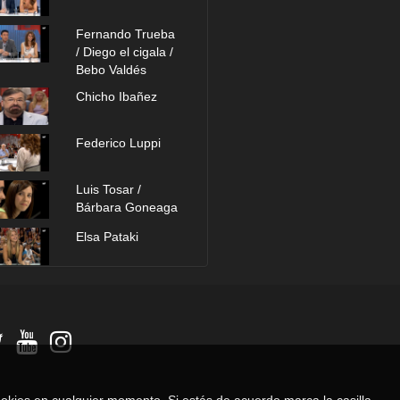
Fernando Trueba
/ Diego el cigala /
Bebo Valdés
Chicho Ibañez
Federico Luppi
Luis Tosar /
Bárbara Goneaga
Elsa Pataki
Pepón Nieto /
Loles León
María Esteve /
Ernesto Alterio
Achero Mañas