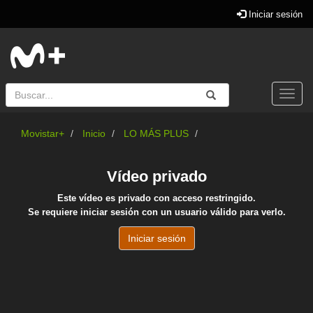
Iniciar sesión
Buscar
Enviar
Buscar
Togg
navi
Movistar+
Inicio
LO MÁS PLUS