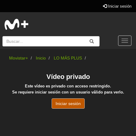
Iniciar sesión
Buscar
Enviar
Buscar
Togg
navi
Movistar+
Inicio
LO MÁS PLUS