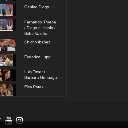
Gabino Diego
Fernando Trueba
/ Diego el cigala /
Bebo Valdés
Chicho Ibañez
Federico Luppi
Luis Tosar /
Bárbara Goneaga
Elsa Pataki
Pepón Nieto /
Loles León
María Esteve /
Ernesto Alterio