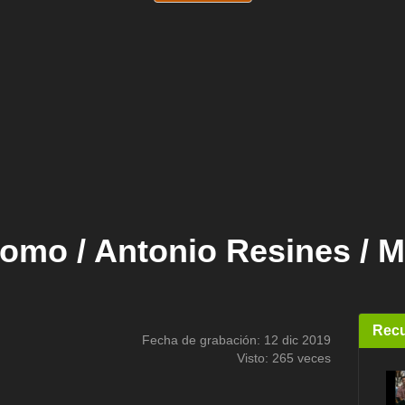
omo / Antonio Resines / 
Recu
Fecha de grabación: 12 dic 2019
Visto: 265 veces