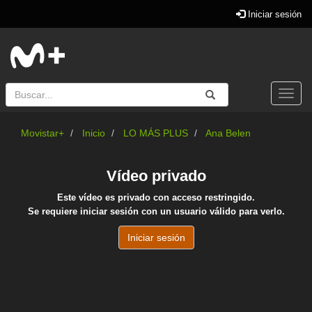
Iniciar sesión
Buscar
Enviar
Buscar
Togg
navi
Movistar+
Inicio
LO MÁS PLUS
Ana Belen