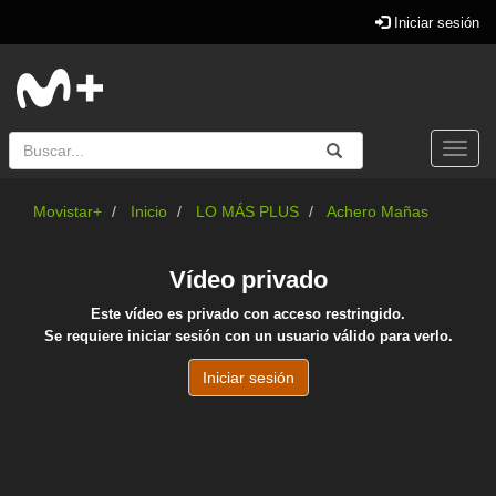
Iniciar sesión
Buscar
Enviar
Buscar
Togg
navi
Movistar+
Inicio
LO MÁS PLUS
Achero Mañas