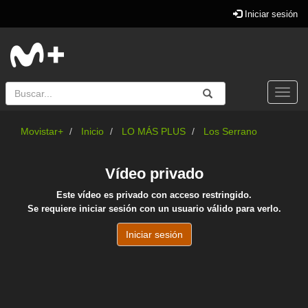
Iniciar sesión
Buscar
Enviar
Buscar
Togg
navi
Movistar+
Inicio
LO MÁS PLUS
Los Serrano